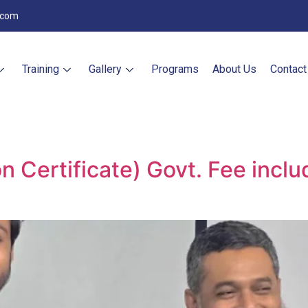
.com
Training
Gallery
Programs
About Us
Contact
on Certificate) Govt. Fee incl