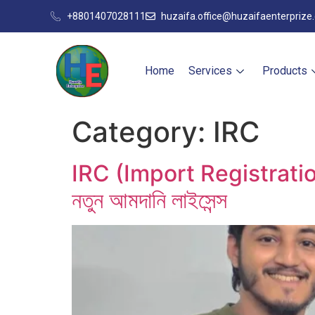
+8801407028111
huzaifa.office@huzaifaenterprize
Home
Services
Products
Category:
IRC
IRC (Import Registrati
নতুন আমদানি লাইসেন্স