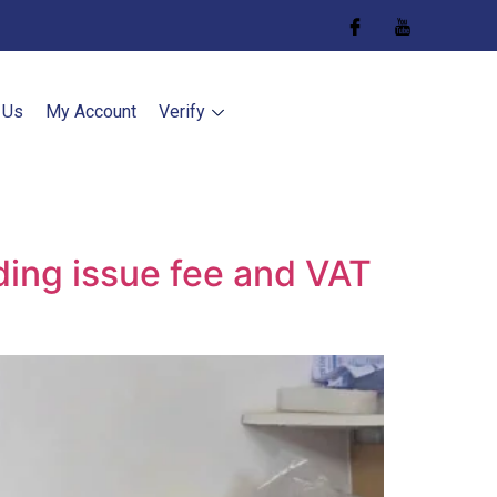
 Us
My Account
Verify
uding issue fee and VAT