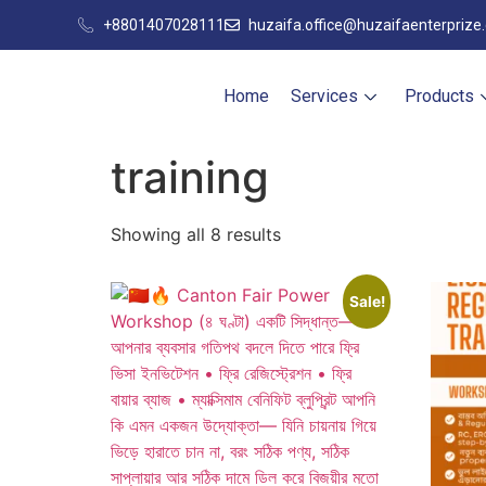
+8801407028111
huzaifa.office@huzaifaenterprize
Home
Services
Products
training
Showing all 8 results
Sale!