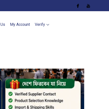
 Us
My Account
Verify