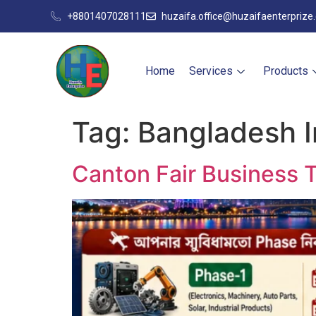
+8801407028111
huzaifa.office@huzaifaenterprize
Home
Services
Products
Tag:
Bangladesh I
Canton Fair Business 