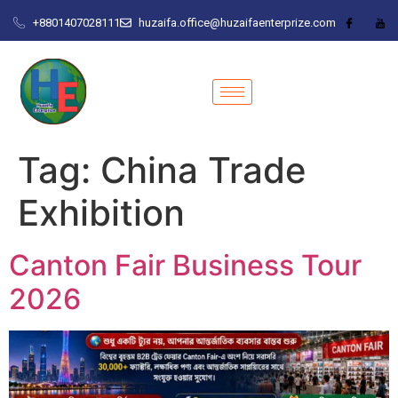
+8801407028111
huzaifa.office@huzaifaenterprize.com
Tag:
China Trade
Exhibition
Canton Fair Business Tour
2026