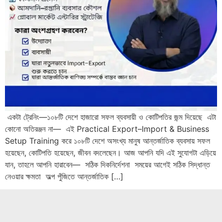
একটা ট্রেনিং—১০৮টি দেশে হাজারো সফল ব্যবসায়ী ও কোটিপতির জন্ম দিয়েছে এটা
কোনো অতিরঞ্জন না— এই Practical Export–Import & Business
Setup Training করে ১০৮টি দেশে অসংখ্য মানুষ আন্তর্জাতিক ব্যবসায় সফল
হয়েছেন, কোটিপতি হয়েছেন, জীবন বদলেছেন। আজ আপনি যদি এই সুযোগটা এড়িয়ে
যান, তাহলে আপনি হারাবেন— সঠিক দিকনির্দেশনা সময়ের আগেই সঠিক সিদ্ধান্ত
নেওয়ার ক্ষমতা অল্প পুঁজিতে আন্তর্জাতিক […]