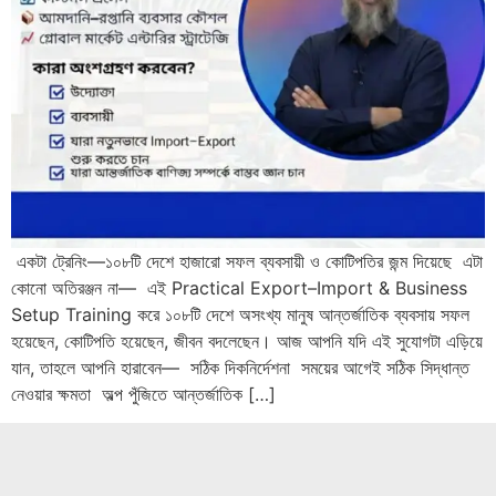
একটা ট্রেনিং—১০৮টি দেশে হাজারো সফল ব্যবসায়ী ও কোটিপতির জন্ম দিয়েছে এটা
কোনো অতিরঞ্জন না— এই Practical Export–Import & Business
Setup Training করে ১০৮টি দেশে অসংখ্য মানুষ আন্তর্জাতিক ব্যবসায় সফল
হয়েছেন, কোটিপতি হয়েছেন, জীবন বদলেছেন। আজ আপনি যদি এই সুযোগটা এড়িয়ে
যান, তাহলে আপনি হারাবেন— সঠিক দিকনির্দেশনা সময়ের আগেই সঠিক সিদ্ধান্ত
নেওয়ার ক্ষমতা অল্প পুঁজিতে আন্তর্জাতিক […]