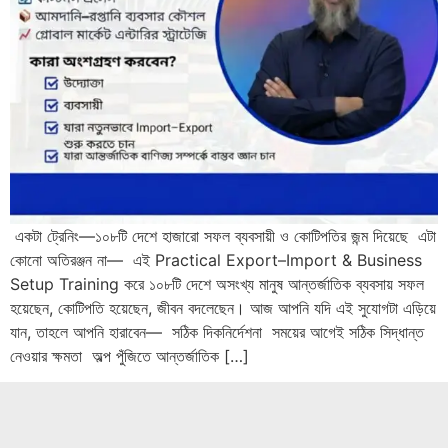
একটা ট্রেনিং—১০৮টি দেশে হাজারো সফল ব্যবসায়ী ও কোটিপতির জন্ম দিয়েছে এটা
কোনো অতিরঞ্জন না— এই Practical Export–Import & Business
Setup Training করে ১০৮টি দেশে অসংখ্য মানুষ আন্তর্জাতিক ব্যবসায় সফল
হয়েছেন, কোটিপতি হয়েছেন, জীবন বদলেছেন। আজ আপনি যদি এই সুযোগটা এড়িয়ে
যান, তাহলে আপনি হারাবেন— সঠিক দিকনির্দেশনা সময়ের আগেই সঠিক সিদ্ধান্ত
নেওয়ার ক্ষমতা অল্প পুঁজিতে আন্তর্জাতিক […]