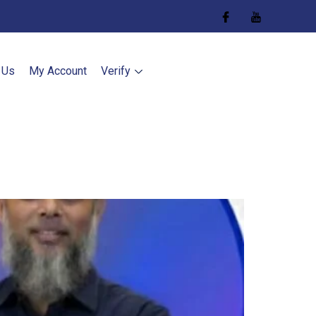
 Us
My Account
Verify