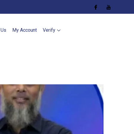
 Us
My Account
Verify