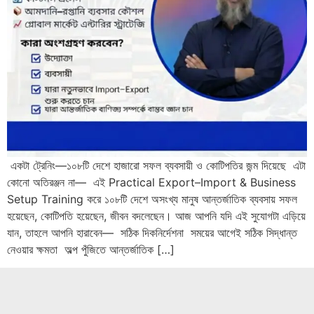
একটা ট্রেনিং—১০৮টি দেশে হাজারো সফল ব্যবসায়ী ও কোটিপতির জন্ম দিয়েছে এটা
কোনো অতিরঞ্জন না— এই Practical Export–Import & Business
Setup Training করে ১০৮টি দেশে অসংখ্য মানুষ আন্তর্জাতিক ব্যবসায় সফল
হয়েছেন, কোটিপতি হয়েছেন, জীবন বদলেছেন। আজ আপনি যদি এই সুযোগটা এড়িয়ে
যান, তাহলে আপনি হারাবেন— সঠিক দিকনির্দেশনা সময়ের আগেই সঠিক সিদ্ধান্ত
নেওয়ার ক্ষমতা অল্প পুঁজিতে আন্তর্জাতিক […]