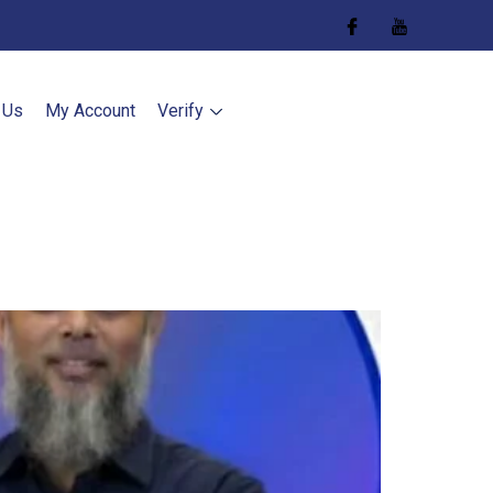
 Us
My Account
Verify