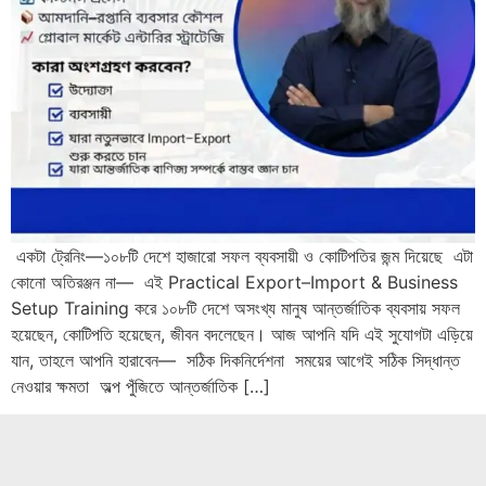
একটা ট্রেনিং—১০৮টি দেশে হাজারো সফল ব্যবসায়ী ও কোটিপতির জন্ম দিয়েছে এটা
কোনো অতিরঞ্জন না— এই Practical Export–Import & Business
Setup Training করে ১০৮টি দেশে অসংখ্য মানুষ আন্তর্জাতিক ব্যবসায় সফল
হয়েছেন, কোটিপতি হয়েছেন, জীবন বদলেছেন। আজ আপনি যদি এই সুযোগটা এড়িয়ে
যান, তাহলে আপনি হারাবেন— সঠিক দিকনির্দেশনা সময়ের আগেই সঠিক সিদ্ধান্ত
নেওয়ার ক্ষমতা অল্প পুঁজিতে আন্তর্জাতিক […]