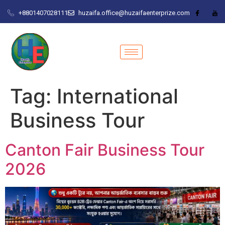
+8801407028111
huzaifa.office@huzaifaenterprize.com
Tag:
International
Business Tour
Canton Fair Business Tour
2026