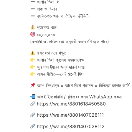
জাপান ভিসা ফি
লাঞ্চ ও ডিনার
ব্যক্তিগত খরচ ও ঐচ্ছিক এক্টিভিটি
প্যাকেজ খরচ:
৳৩,৬০,০০০
(ফ্লাইট ও হোটেল রেট অনুযায়ী কম–বেশি হতে পারে)
বাস্তবতা মনে রাখুন:
জাপান ভিসা প্রসেস সময়সাপেক্ষ
জুন মাস ট্যুরের জন্য দারুণ সময়
আসন সীমিত—দেরি মানেই মিস
আগে সিদ্ধান্ত = আগে ভিসা প্রসেস = নিশ্চিন্ত জাপান জার্নি
আজই ইনকোয়ারি / বুকিংয়ের জন্য WhatsApp করুন:
https://wa.me/8801618450580
https://wa.me/8801407028111
https://wa.me/8801407028112