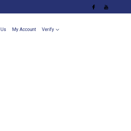
 Us
My Account
Verify