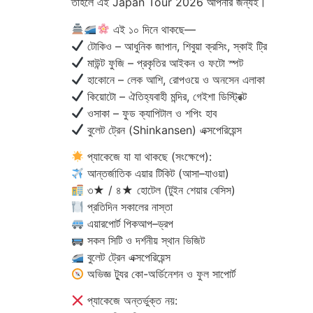
তাহলে এই Japan Tour 2026 আপনার জন্যই।
এই ১০ দিনে থাকছে—
টোকিও – আধুনিক জাপান, শিবুয়া ক্রসিং, স্কাই ট্রি
মাউন্ট ফুজি – প্রকৃতির আইকন ও ফটো স্পট
হাকোনে – লেক আশি, রোপওয়ে ও অনসেন এলাকা
কিয়োটো – ঐতিহ্যবাহী মন্দির, গেইশা ডিস্ট্রিক্ট
ওসাকা – ফুড ক্যাপিটাল ও শপিং হাব
বুলেট ট্রেন (Shinkansen) এক্সপেরিয়েন্স
প্যাকেজে যা যা থাকছে (সংক্ষেপে):
আন্তর্জাতিক এয়ার টিকিট (আসা–যাওয়া)
৩★ / ৪★ হোটেল (টুইন শেয়ার বেসিস)
প্রতিদিন সকালের নাস্তা
এয়ারপোর্ট পিকআপ–ড্রপ
সকল সিটি ও দর্শনীয় স্থান ভিজিট
বুলেট ট্রেন এক্সপেরিয়েন্স
অভিজ্ঞ ট্যুর কো-অর্ডিনেশন ও ফুল সাপোর্ট
প্যাকেজে অন্তর্ভুক্ত নয়: