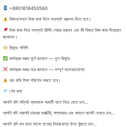
+8801618450580
বিকাশ/নগদে টাকা জমা দিলে অবশ্যই খরচসহ দিতে হবে।
টাকা জমা দিয়ে অবশ্যই রিসিট শেয়ার করবেন এবং কী বিষয়ে টাকা জমা দিয়েছেন
জানাবেন।
রিফান্ড পলিসি
কার্যক্রম শুরুর পূর্বে জানালে — ফুল রিফান্ড
কার্যক্রম শুরুর পরে জানালে — সম্পূর্ণ অফেরতযোগ্য
বরং বাকি টাকা পরিশোধ করতে হবে।
শেষ কথা
আপনি যদি সত্যিই ব্যবসাকে পরবর্তী ধাপে নিয়ে যেতে চান…
আপনি যদি সরাসরি চায়নার ফ্যাক্টরি, সাপ্লায়ার এবং বাস্তব মার্কেট দেখতে চান…
আপনি যদি কম দামে ভালো পণ্যের নির্ভরযোগ্য উৎস খুঁজতে চান…