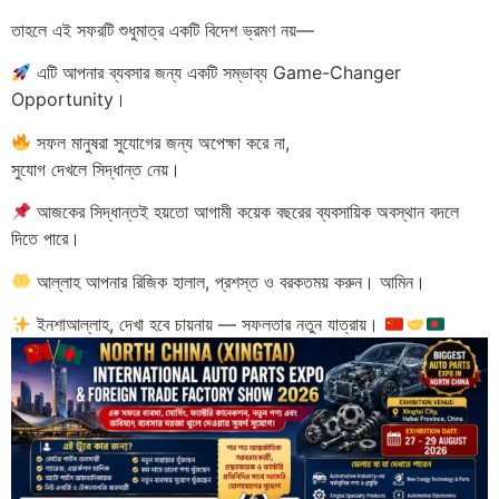
তাহলে এই সফরটি শুধুমাত্র একটি বিদেশ ভ্রমণ নয়—
এটি আপনার ব্যবসার জন্য একটি সম্ভাব্য Game-Changer
Opportunity।
সফল মানুষরা সুযোগের জন্য অপেক্ষা করে না,
সুযোগ দেখলে সিদ্ধান্ত নেয়।
আজকের সিদ্ধান্তই হয়তো আগামী কয়েক বছরের ব্যবসায়িক অবস্থান বদলে
দিতে পারে।
আল্লাহ আপনার রিজিক হালাল, প্রশস্ত ও বরকতময় করুন। আমিন।
ইনশাআল্লাহ, দেখা হবে চায়নায় — সফলতার নতুন যাত্রায়।