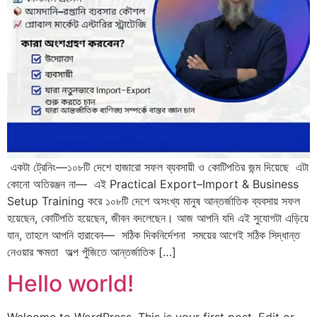
একটা ট্রেনিং—১০৮টি দেশে হাজারো সফল ব্যবসায়ী ও কোটিপতির জন্ম দিয়েছে এটা
কোনো অতিরঞ্জন না— এই Practical Export–Import & Business
Setup Training করে ১০৮টি দেশে অসংখ্য মানুষ আন্তর্জাতিক ব্যবসায় সফল
হয়েছেন, কোটিপতি হয়েছেন, জীবন বদলেছেন। আজ আপনি যদি এই সুযোগটা এড়িয়ে
যান, তাহলে আপনি হারাবেন— সঠিক দিকনির্দেশনা সময়ের আগেই সঠিক সিদ্ধান্ত
নেওয়ার ক্ষমতা অল্প পুঁজিতে আন্তর্জাতিক […]
Hello world!