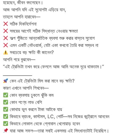
হয়েছেন, জীবন বদলেছেন।
আজ আপনি যদি এই সুযোগটা এড়িয়ে যান,
তাহলে আপনি হারাবেন—
সঠিক দিকনির্দেশনা
সময়ের আগেই সঠিক সিদ্ধান্ত নেওয়ার ক্ষমতা
অল্প পুঁজিতে আন্তর্জাতিক ব্যবসা শুরু করার বাস্তব সুযোগ
এমন একটি নেটওয়ার্ক, যেটা একা কখনো তৈরি করা সম্ভব না
সবচেয়ে বড় ক্ষতি কী জানেন?
আপনি পরে বুঝবেন—
“এই ট্রেনিংটা তখন করে ফেললে আজ আমি অনেক দূরে থাকতাম।”
______________
কেন এই ট্রেনিংটা মিস করা মানে বড় ক্ষতি?
কারণ এখানে আপনি শিখবেন—
কোন ব্যবসায় ঢুকলে ঝুঁকি কম
কোন পণ্যে লাভ বেশি
কোথায় ভুল করলে টাকা আটকে যায়
কিভাবে ব্যাংক, কাস্টমস, LC, পোর্ট—সব নিজের কন্ট্রোলে আনবেন
কিভাবে লোকাল থেকে গ্লোবাল খেলোয়াড় হবেন
যারা আজ সফল—তারা সবাই একসময় এই সিদ্ধান্তটাই নিয়েছিল।