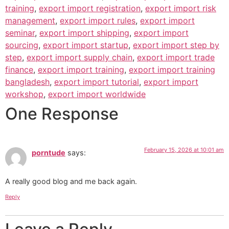
training
,
export import registration
,
export import risk
management
,
export import rules
,
export import
seminar
,
export import shipping
,
export import
sourcing
,
export import startup
,
export import step by
step
,
export import supply chain
,
export import trade
finance
,
export import training
,
export import training
bangladesh
,
export import tutorial
,
export import
workshop
,
export import worldwide
One Response
February 15, 2026 at 10:01 am
porntude
says:
A really good blog and me back again.
Reply