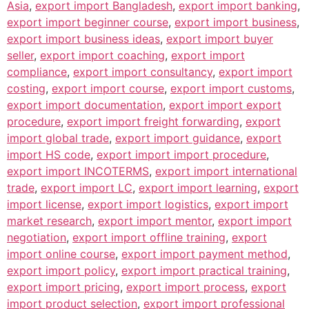
Asia
,
export import Bangladesh
,
export import banking
,
export import beginner course
,
export import business
,
export import business ideas
,
export import buyer
seller
,
export import coaching
,
export import
compliance
,
export import consultancy
,
export import
costing
,
export import course
,
export import customs
,
export import documentation
,
export import export
procedure
,
export import freight forwarding
,
export
import global trade
,
export import guidance
,
export
import HS code
,
export import import procedure
,
export import INCOTERMS
,
export import international
trade
,
export import LC
,
export import learning
,
export
import license
,
export import logistics
,
export import
market research
,
export import mentor
,
export import
negotiation
,
export import offline training
,
export
import online course
,
export import payment method
,
export import policy
,
export import practical training
,
export import pricing
,
export import process
,
export
import product selection
,
export import professional