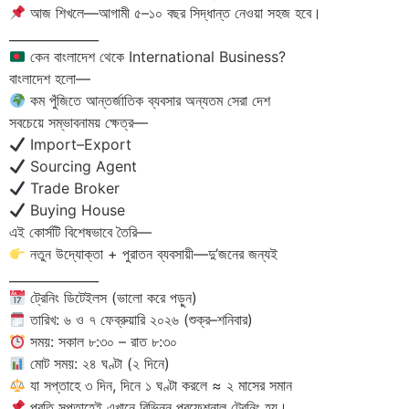
আজ শিখলে—আগামী ৫–১০ বছর সিদ্ধান্ত নেওয়া সহজ হবে।
______________
কেন বাংলাদেশ থেকে International Business?
বাংলাদেশ হলো—
কম পুঁজিতে আন্তর্জাতিক ব্যবসার অন্যতম সেরা দেশ
সবচেয়ে সম্ভাবনাময় ক্ষেত্র—
Import–Export
Sourcing Agent
Trade Broker
Buying House
এই কোর্সটি বিশেষভাবে তৈরি—
নতুন উদ্যোক্তা + পুরাতন ব্যবসায়ী—দু’জনের জন্যই
______________
ট্রেনিং ডিটেইলস (ভালো করে পড়ুন)
তারিখ: ৬ ও ৭ ফেব্রুয়ারি ২০২৬ (শুক্র–শনিবার)
সময়: সকাল ৮:৩০ – রাত ৮:৩০
মোট সময়: ২৪ ঘণ্টা (২ দিনে)
যা সপ্তাহে ৩ দিন, দিনে ১ ঘণ্টা করলে ≈ ২ মাসের সমান
প্রতি সপ্তাহেই এখানে বিভিন্ন প্রফেশনাল ট্রেনিং হয়।