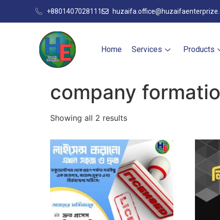
+8801407028111
huzaifa.office@huzaifaenterprize
Home
Services
Products
company formati
Showing all 2 results