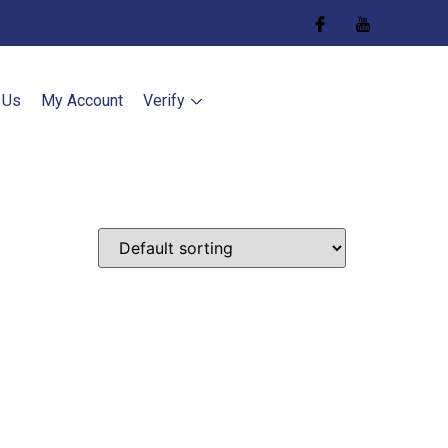
 Us
My Account
Verify