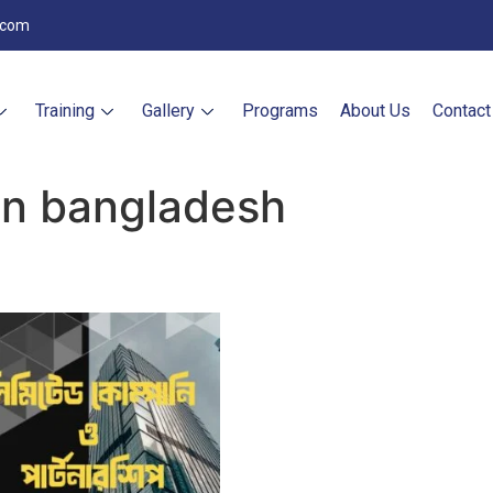
.com
Training
Gallery
Programs
About Us
Contact
on bangladesh