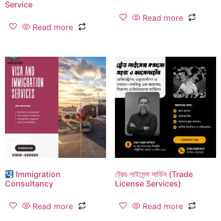
Service
Read more
Read more
Immigration
ট্রেড লাইসেন্স সার্ভিস (Trade
Consultancy
License Services)
Read more
Read more