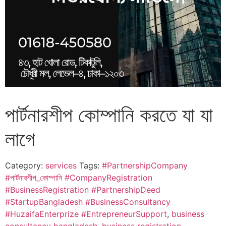
পার্টনারশীপ কোম্পানি করতে যা যা
লাগে
Category:
services
Tags:
#PartnershipCompany
#পার্টনারশীপ_কোম্পানি #CompanyRegistration
#BusinessRegistration #PartnershipDeed
#StartupBangladesh #BusinessConsultancy
#HuzaifaEnterprize #EntrepreneurSupport
,
business