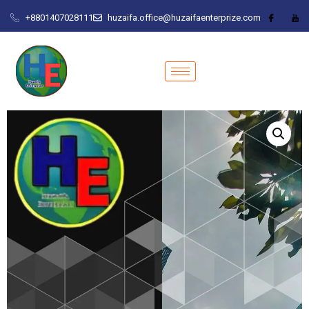
+8801407028111
huzaifa.office@huzaifaenterprize.com