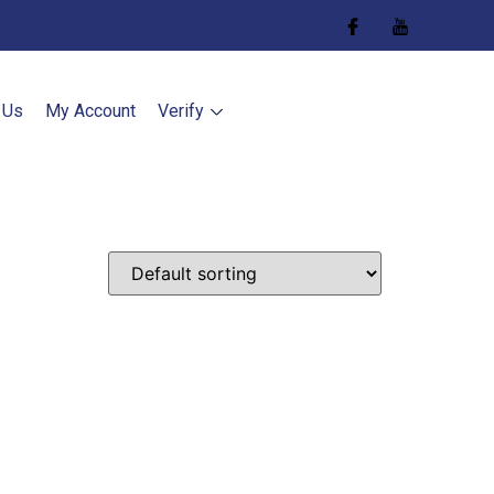
 Us
My Account
Verify