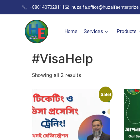
+8801407028111
huzaifa.office@huzaifaenterprize
Home
Services
Products
#VisaHelp
Showing all 2 results
Sale!