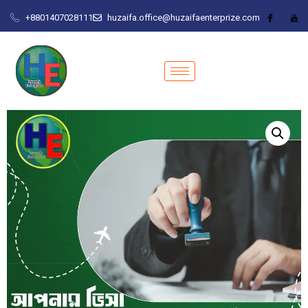
+8801407028111
huzaifa.office@huzaifaenterprize.com