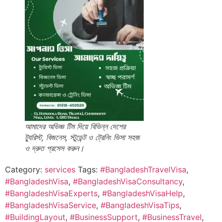
আমাদের অভিজ্ঞ টিম দিয়ে বিভিন্ন দেশের
ট্যুরিস্ট, বিজনেস, স্টুডেন্ট ও ট্রেনিং ভিসা সহজ
ও দ্রুত প্রসেস করুন।
Category:
services
Tags:
#BangladeshTravelVisa
,
#BangladeshVisa
,
#BangladeshVisaConsultancy
,
#BangladeshVisaExperts
,
#BangladeshVisaHelp
,
#BangladeshVisaService
,
#BangladeshVisaTips
,
#BuildingLayout
,
#BusinessSupport
,
#BusinessTravel
,