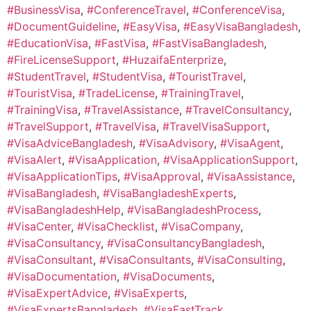
#BusinessVisa
,
#ConferenceTravel
,
#ConferenceVisa
,
#DocumentGuideline
,
#EasyVisa
,
#EasyVisaBangladesh
,
#EducationVisa
,
#FastVisa
,
#FastVisaBangladesh
,
#FireLicenseSupport
,
#HuzaifaEnterprize
,
#StudentTravel
,
#StudentVisa
,
#TouristTravel
,
#TouristVisa
,
#TradeLicense
,
#TrainingTravel
,
#TrainingVisa
,
#TravelAssistance
,
#TravelConsultancy
,
#TravelSupport
,
#TravelVisa
,
#TravelVisaSupport
,
#VisaAdviceBangladesh
,
#VisaAdvisory
,
#VisaAgent
,
#VisaAlert
,
#VisaApplication
,
#VisaApplicationSupport
,
#VisaApplicationTips
,
#VisaApproval
,
#VisaAssistance
,
#VisaBangladesh
,
#VisaBangladeshExperts
,
#VisaBangladeshHelp
,
#VisaBangladeshProcess
,
#VisaCenter
,
#VisaChecklist
,
#VisaCompany
,
#VisaConsultancy
,
#VisaConsultancyBangladesh
,
#VisaConsultant
,
#VisaConsultants
,
#VisaConsulting
,
#VisaDocumentation
,
#VisaDocuments
,
#VisaExpertAdvice
,
#VisaExperts
,
#VisaExpertsBangladesh
,
#VisaFastTrack
,