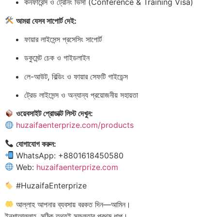
কনফারেন্স ও ট্রেনিং ভিসা (Conference & Training Visa)
আমরা যেসব সাপোর্ট দেই:
ফায়ার লাইসেন্স প্রসেসিং সাপোর্ট
ডকুমেন্ট চেক ও গাইডলাইন
লে-আউট, বিল্ডিং ও ফায়ার সেফটি গাইডেন্স
ট্রেড লাইসেন্স ও অন্যান্য প্রয়োজনীয় সহায়তা
ওয়েবসাইট প্রোডাক্ট লিস্ট দেখুন:
huzaifaenterprize.com/products
যোগাযোগ করুন:
WhatsApp: +8801618450580
Web:
huzaifaenterprize.com
#HuzaifaEnterprize
আল্লাহ আপনার ব্যবসায় বরকত দিন—আমিন।
ইনশাআল্লাহ, সঠিক তথ্যই সফলতার প্রথম ধাপ।