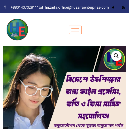
+8801407028111
huzaifa.office@huzaifaenterprize.com