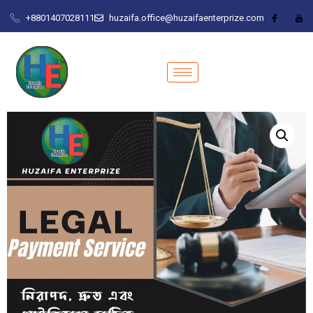
+8801407028111
huzaifa.office@huzaifaenterprize.com