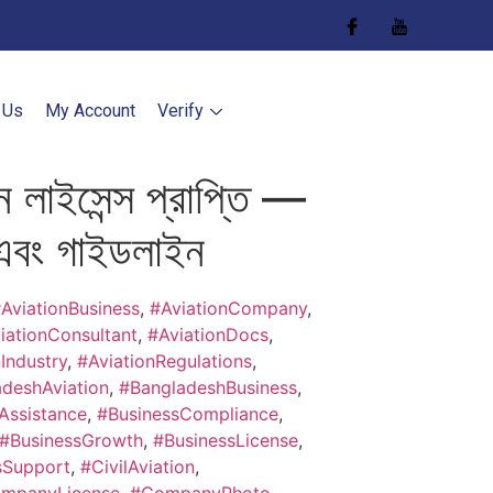
 Us
My Account
Verify
 লাইসেন্স প্রাপ্তি —
 এবং গাইডলাইন
AviationBusiness
,
#AviationCompany
,
iationConsultant
,
#AviationDocs
,
Industry
,
#AviationRegulations
,
deshAviation
,
#BangladeshBusiness
,
Assistance
,
#BusinessCompliance
,
#BusinessGrowth
,
#BusinessLicense
,
sSupport
,
#CivilAviation
,