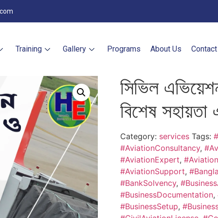
.com
Training
Gallery
Programs
About Us
Contact
সিভিল এভিয়েশন
বিশেষ সহায়তা
Category:
services
Tags:
#
#AviationConsultancy
,
#Av
#AviationExpert
,
#Aviation
#AviationSupport
,
#Bangla
#BankSolvency
,
#Business
#BusinessDocumentation
,
#BusinessSetup
,
#Busines