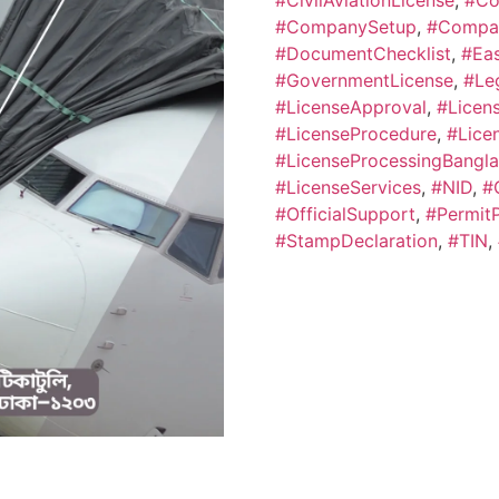
#CivilAviationLicense
,
#Co
#CompanySetup
,
#Compa
#DocumentChecklist
,
#Ea
#GovernmentLicense
,
#Le
#LicenseApproval
,
#Licen
#LicenseProcedure
,
#Lice
#LicenseProcessingBangl
#LicenseServices
,
#NID
,
#
#OfficialSupport
,
#Permit
#StampDeclaration
,
#TIN
,