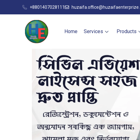
+8801407028111
huzaifa.office@huzaifaenterprize
Home
Services
Products