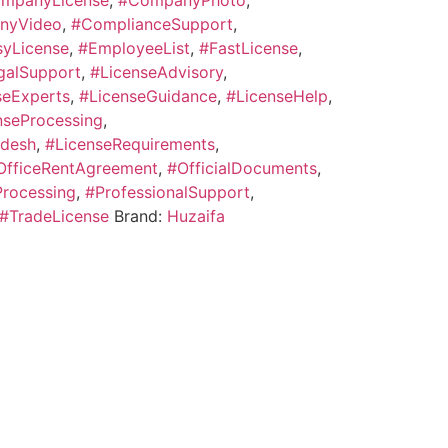
mpanyLicense
,
#CompanyPhoto
,
nyVideo
,
#ComplianceSupport
,
syLicense
,
#EmployeeList
,
#FastLicense
,
galSupport
,
#LicenseAdvisory
,
seExperts
,
#LicenseGuidance
,
#LicenseHelp
,
nseProcessing
,
adesh
,
#LicenseRequirements
,
OfficeRentAgreement
,
#OfficialDocuments
,
Processing
,
#ProfessionalSupport
,
#TradeLicense
Brand:
Huzaifa