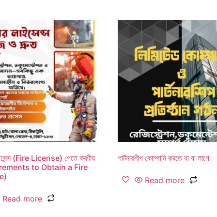
াইসেন্স (Fire License) পেতে করণীয়
পার্টনারশীপ কোম্পানি করতে যা যা লাগে
rements to Obtain a Fire
e)
Read more
Read more