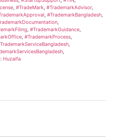
usiness
,
#StartupSupport
,
#TIN
,
icense
,
#TradeMark
,
#TrademarkAdvisor
,
TrademarkApproval
,
#TrademarkBangladesh
,
rademarkDocumentation
,
emarkFiling
,
#TrademarkGuidance
,
arkOffice
,
#TrademarkProcess
,
TrademarkServiceBangladesh
,
demarkServicesBangladesh
,
d:
Huzaifa