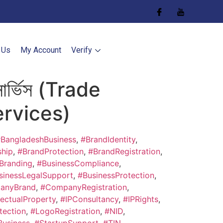
 Us
My Account
Verify
 সার্ভিস (Trade
rvices)
BangladeshBusiness
,
#BrandIdentity
,
hip
,
#BrandProtection
,
#BrandRegistration
,
Branding
,
#BusinessCompliance
,
sinessLegalSupport
,
#BusinessProtection
,
anyBrand
,
#CompanyRegistration
,
lectualProperty
,
#IPConsultancy
,
#IPRights
,
tection
,
#LogoRegistration
,
#NID
,