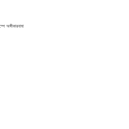
পে অঙ্গীকারনামা