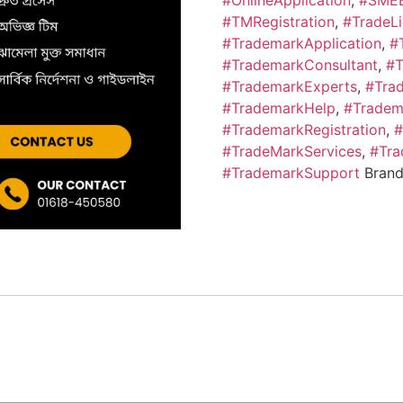
#OnlineApplication
,
#SMEB
#TMRegistration
,
#TradeL
#TrademarkApplication
,
#
#TrademarkConsultant
,
#T
#TrademarkExperts
,
#Trad
#TrademarkHelp
,
#Tradem
#TrademarkRegistration
,
#
#TradeMarkServices
,
#Tra
#TrademarkSupport
Bran