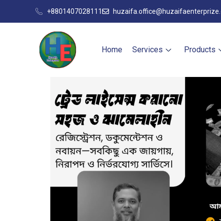
+8801407028111
huzaifa.office@huzaifaenterprize
Home
Services
Products