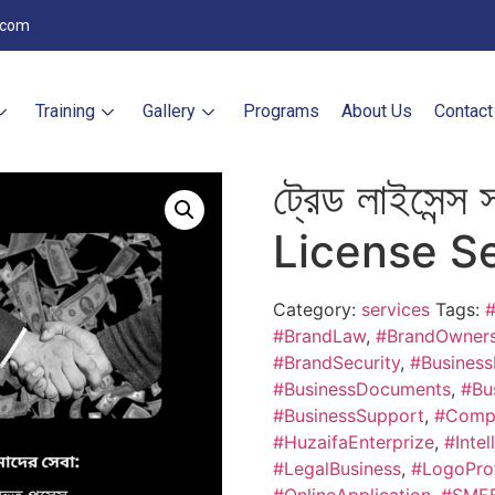
.com
Training
Gallery
Programs
About Us
Contact
ট্রেড লাইসেন্স
License Se
Category:
services
Tags:
#
#BrandLaw
,
#BrandOwners
#BrandSecurity
,
#Business
#BusinessDocuments
,
#Bu
#BusinessSupport
,
#Comp
#HuzaifaEnterprize
,
#Intel
#LegalBusiness
,
#LogoPro