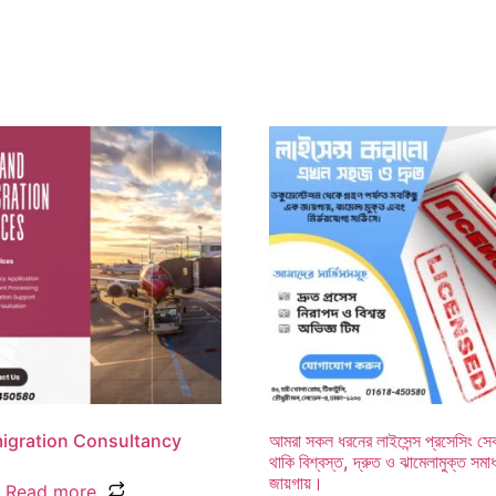
igration Consultancy
আমরা সকল ধরনের লাইসেন্স প্রসেসিং সেব
থাকি বিশ্বস্ত, দ্রুত ও ঝামেলামুক্ত সম
জায়গায়।
Read more