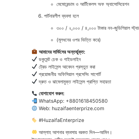
মেমোরেন্ডাম ও আর্টিকেলস অফ অ্যাসোসিয়েশন
পার্টনারশীপ ব্যবসা হলে
৩০০ / ২,০০০ / ৪,০০০ টাকার নন-জুডিশিয়াল স্ট্যাম্
(মূলধনের ওপর ভিত্তি করে)
আমাদের সার্ভিসের অন্তর্ভুক্ত:
ডকুমেন্ট চেক ও গাইডলাইন
ট্রেড লাইসেন্স আবেদন প্রস্তুত করা
প্রয়োজনীয় অফিসিয়াল প্রসেসিং সাপোর্ট
দ্রুত ও ঝামেলামুক্ত লাইসেন্স প্রাপ্তি সহায়তা
যোগাযোগ করুন:
WhatsApp: +8801618450580
Web: huzaifaenterprize.com
#HuzaifaEnterprize
আল্লাহ আপনার ব্যবসায় বরকত দিন—আমিন।